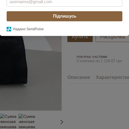
Цвет
Підпишусь
Надано SendPulse
Купить
Рассрочка
ПОКУПКА ЧАСТЯМИ
3 платежа по 1 116.67 грн
Описание
Характеристи