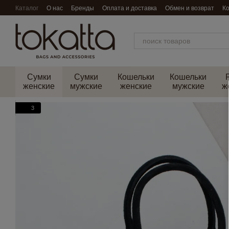
Перейти к основному контенту
Каталог
О нас
Бренды
Оплата и доставка
Обмен и возврат
К
Сумки
Сумки
Кошельки
Кошельки
женские
мужские
женские
мужские
ж
3