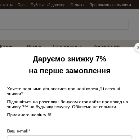
онтакты
Блог
Публичный договор
Отзывы
Программа лояльности
Ремни
Ремни
Подарочные
Косметички
енские
мужские
наборы
и нессесеры
на 
Даруємо знижку 7%
Главная
Сумки женские
Средние
на перше замовлення
Сумка женская замшевая 03752_s мален
Сумка женская з
черная
Хочете першими дізнаватися про нові колекції і сезонні
знижки?
Підпишіться на розсилку і бонусом отримайте промокод на
В наличии
Артикул: 2449769857
знижку 7% на будь-яку покупку. Обіцяємо не спамити.
3 350 грн
Приємного шопінгу 🤎
Войти
для отображения накопи
%
Ваш e-mail
*