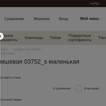
Укр
Рус
Мой заказ
Сравнение
Желания
Вход
Обложки
Подарочные
Ключницы
Папки
Рас
документы
сертификаты
 сумки
Средние сумки Tokatta
ькая черная
амшевая 03752_s маленькая
Оставить отзыв
К сравнению
В желания
тельной скидки