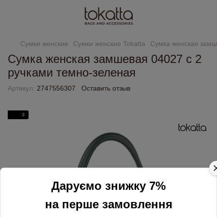
Сумки женские
Сумки женские Tokatta
Сумка женская замш
Сумка женская замшевая 04027 с 2
ручками темно-зеленая
Артикул:
2747556307
Оставить отзыв
3
Даруємо знижку 7%
на перше замовлення