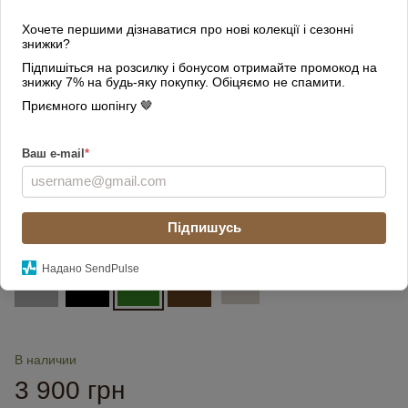
Хочете першими дізнаватися про нові колекції і сезонні
знижки?
Підпишіться на розсилку і бонусом отримайте промокод на
знижку 7% на будь-яку покупку. Обіцяємо не спамити.
Приємного шопінгу 🤎
Ваш e-mail
*
Підпишусь
Цвет
Надано SendPulse
В наличии
3 900 грн