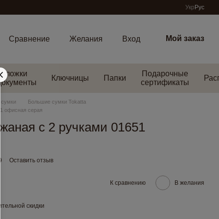
Укр
Рус
Мой заказ
Сравнение
Желания
Вход
Обложки
Подарочные
Ключницы
Папки
Рас
документы
сертификаты
 сумки
Большие сумки Tokatta
51 офисная серая
жаная с 2 ручками 01651
9
Оставить отзыв
К сравнению
В желания
тельной скидки