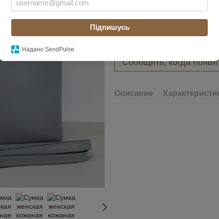
Цвет
Підпишусь
Надано SendPulse
Сообщить, когда появи
Описание
Характеристи