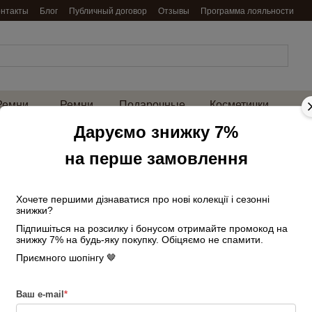
онтакты
Блог
Публичный договор
Отзывы
Программа лояльности
Ремни
Ремни
Подарочные
Косметички
енские
мужские
наборы
и нессесеры
на 
Даруємо знижку 7%
Главная
Сумки женские
Большие
на перше замовлення
Сумка женская кожаная с 2 ручками 016
Сумка женская ко
офисная серая
Хочете першими дізнаватися про нові колекції і сезонні
знижки?
Підпишіться на розсилку і бонусом отримайте промокод на
Нет в наличии
Артикул: 211535325
знижку 7% на будь-яку покупку. Обіцяємо не спамити.
3 820 грн
Приємного шопінгу 🤎
Войти
для отображения накопи
%
Ваш e-mail
*