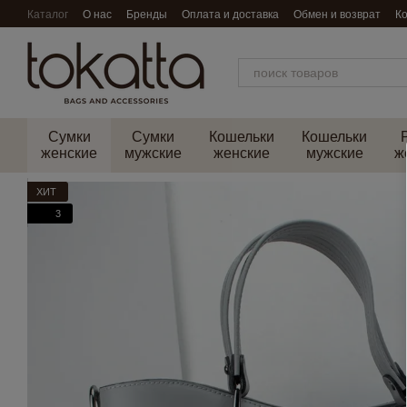
Перейти к основному контенту
Каталог
О нас
Бренды
Оплата и доставка
Обмен и возврат
К
Сумки
Сумки
Кошельки
Кошельки
женские
мужские
женские
мужские
ж
ХИТ
3