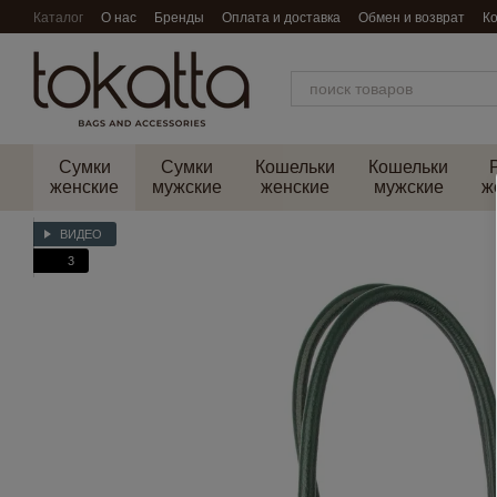
Перейти к основному контенту
Каталог
О нас
Бренды
Оплата и доставка
Обмен и возврат
К
Сумки
Сумки
Кошельки
Кошельки
женские
мужские
женские
мужские
ж
ВИДЕО
3