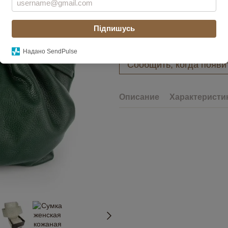
Цвет
Підпишусь
Надано SendPulse
Сообщить, когда появи
Описание
Характеристи