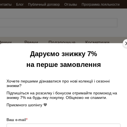
онтакты
Блог
Публичный договор
Отзывы
Программа лояльности
Ремни
Ремни
Подарочные
Косметички
енские
мужские
наборы
и нессесеры
на 
Даруємо знижку 7%
Главная
Сумки женские
Средние
на перше замовлення
Сумка женская кожаная офисная 03852 с
Сумка женская ко
ручками темно-з
Хочете першими дізнаватися про нові колекції і сезонні
знижки?
Підпишіться на розсилку і бонусом отримайте промокод на
Нет в наличии
Артикул: 273896731
знижку 7% на будь-яку покупку. Обіцяємо не спамити.
3 410 грн
Приємного шопінгу 🤎
Войти
для отображения накопи
%
Ваш e-mail
*