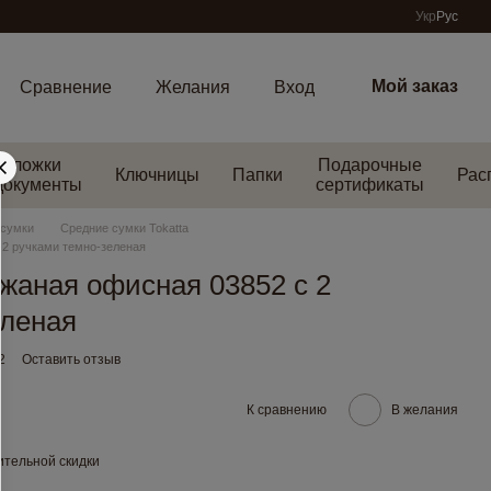
Укр
Рус
Мой заказ
Сравнение
Желания
Вход
Обложки
Подарочные
Ключницы
Папки
Рас
документы
сертификаты
 сумки
Средние сумки Tokatta
 2 ручками темно-зеленая
жаная офисная 03852 с 2
еленая
2
Оставить отзыв
К сравнению
В желания
тельной скидки