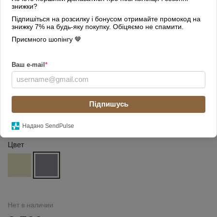
знижки?
Підпишіться на розсилку і бонусом отримайте промокод на
знижку 7% на будь-яку покупку. Обіцяємо не спамити.
Приємного шопінгу 🤎
Ваш e-mail
*
Підпишусь
Надано SendPulse
Цвет
Нет в наличии