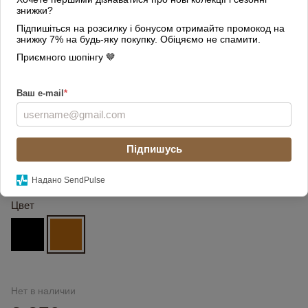
знижки?
Підпишіться на розсилку і бонусом отримайте промокод на
знижку 7% на будь-яку покупку. Обіцяємо не спамити.
Приємного шопінгу 🤎
Ваш e-mail
*
Підпишусь
Надано SendPulse
Цвет
Нет в наличии