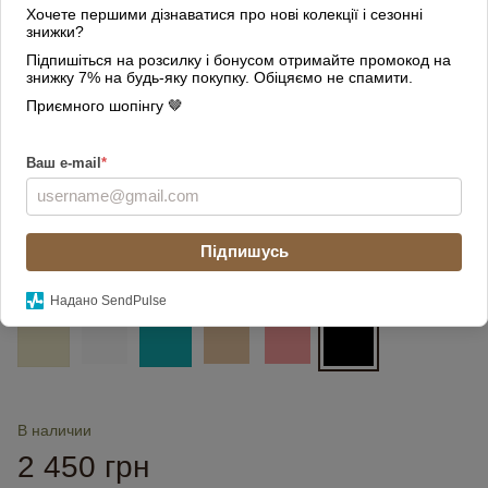
Хочете першими дізнаватися про нові колекції і сезонні
знижки?
Підпишіться на розсилку і бонусом отримайте промокод на
знижку 7% на будь-яку покупку. Обіцяємо не спамити.
Приємного шопінгу 🤎
Ваш e-mail
*
Підпишусь
Цвет
Надано SendPulse
В наличии
2 450 грн