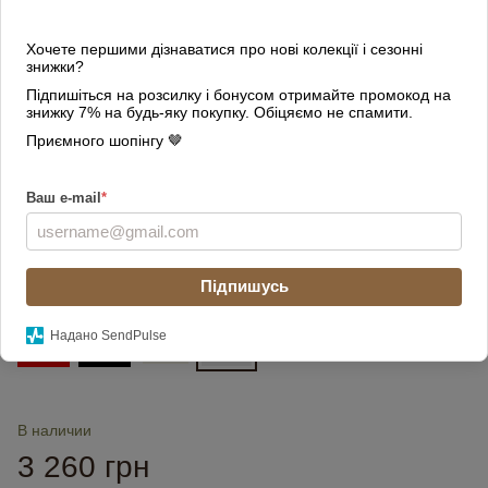
Хочете першими дізнаватися про нові колекції і сезонні
знижки?
Підпишіться на розсилку і бонусом отримайте промокод на
знижку 7% на будь-яку покупку. Обіцяємо не спамити.
Приємного шопінгу 🤎
Ваш e-mail
*
Підпишусь
Цвет
Надано SendPulse
В наличии
3 260 грн