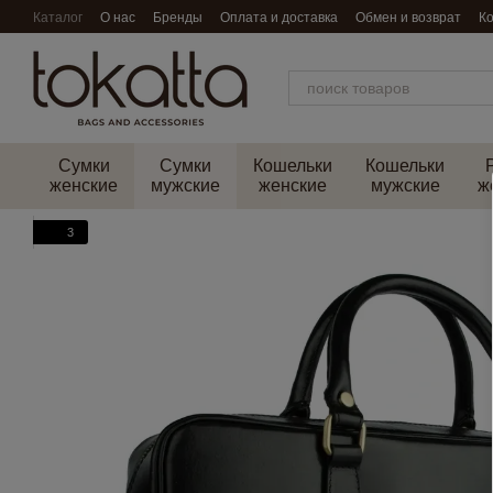
Перейти к основному контенту
Каталог
О нас
Бренды
Оплата и доставка
Обмен и возврат
К
Сумки
Сумки
Кошельки
Кошельки
женские
мужские
женские
мужские
ж
3