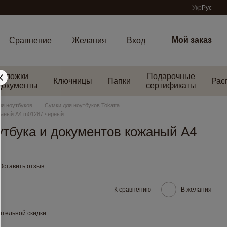
Укр
Рус
Мой заказ
Сравнение
Желания
Вход
Обложки
Подарочные
Ключницы
Папки
Рас
документы
сертификаты
ля ноутбуков
Сумки для ноутбуков Tokatta
жаный А4 m01287 черный
утбука и документов кожаный А4
Оставить отзыв
К сравнению
В желания
тельной скидки