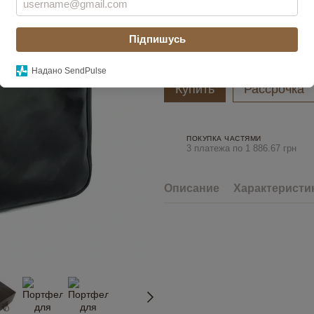
Цвет
Підпишусь
Надано SendPulse
Купить
Рассрочка
ПОКУПКА ЧАСТЯМИ
3 платежа по 1 886.67 грн
Описание
Характеристи