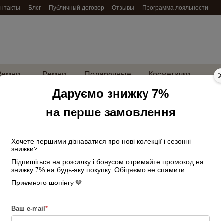
онтакты
Блог
Публичный договор
Отзывы
Программа лояльности
Ремни
Ремни
Подарочные
Косметички
енские
мужские
наборы
и нессесеры
на 
Даруємо знижку 7%
Главная
Сумки мужские
Сумки д
на перше замовлення
Портфель для ноутбука и документов ко
Портфель для но
m01287 черный
Хочете першими дізнаватися про нові колекції і сезонні
знижки?
Підпишіться на розсилку і бонусом отримайте промокод на
В наличии
Артикул: 2554302368
знижку 7% на будь-яку покупку. Обіцяємо не спамити.
5 660 грн
Приємного шопінгу 🤎
Войти
для отображения накопи
%
Ваш e-mail
*