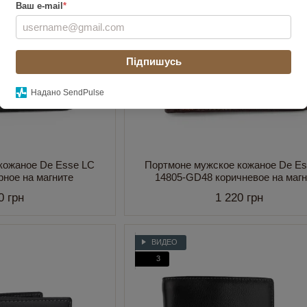
Ваш e-mail
*
Підпишусь
Надано SendPulse
кожаное De Esse LC
Портмоне мужское кожаное De Es
рное на магните
14805-GD48 коричневое на маг
0 грн
1 220 грн
ВИДЕО
3