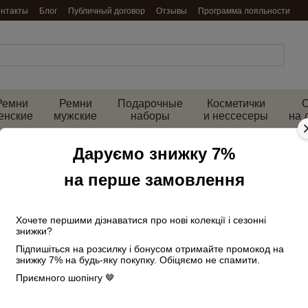
онтакты
Блог
Публичный договор
Отзывы
Программа лояльности
Ремни
Ремни
Подарочные
Косметички
енские
мужские
наборы
и нессесеры
на 
Даруємо знижку 7%
дство Франция
на перше замовлення
рности
Хочете першими дізнаватися про нові колекції і сезонні
знижки?
Підпишіться на розсилку і бонусом отримайте промокод на
НОВИНКА
знижку 7% на будь-яку покупку. Обіцяємо не спамити.
ВИДЕО
Приємного шопінгу 🤎