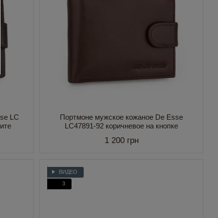
se LC
Портмоне мужское кожаное De Esse
ните
LC47891-92 коричневое на кнопке
1 200 грн
ВИДЕО
3