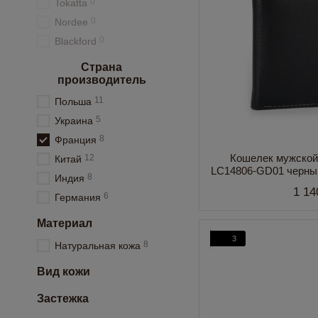
0
Tokatta
0
Nordee
0
Blackford
Страна
производитель
11
Польша
5
Украина
8
Франция
Кошелек мужской
12
Китай
LC14806-GD01 черный
8
Индия
1 14
6
Германия
Материал
3
8
Натуральная кожа
Вид кожи
Застежка