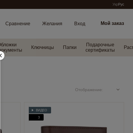
Укр
Рус
Мой заказ
Сравнение
Желания
Вход
Обложки
Подарочные
Ключницы
Папки
Рас
документы
сертификаты
Отображение:
ВИДЕО
3