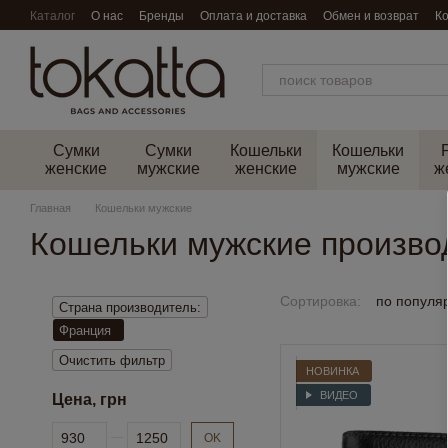
Перейти к основному контенту
Каталог
О нас
Бренды
Оплата и доставка
Обмен и возврат
К
Сумки
Сумки
Кошельки
Кошельки
женские
мужские
женские
мужские
ж
Главная
Кошельки мужские
Кошельки мужские произво
Сортировка:
по популя
Страна производитель:
Франция
Очистить фильтр
НОВИНКА
ВИДЕО
Цена, грн
От Цена, грн
До Цена, грн
OK