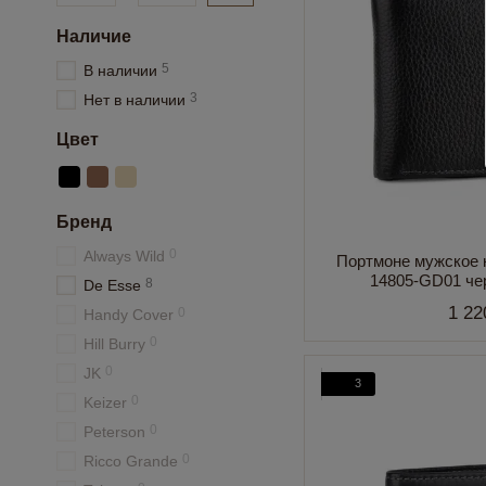
Наличие
5
В наличии
3
Нет в наличии
Цвет
Бренд
0
Always Wild
Портмоне мужское 
14805-GD01 че
8
De Esse
1 22
0
Handy Cover
0
Hill Burry
0
JK
3
0
Keizer
0
Peterson
0
Ricco Grande