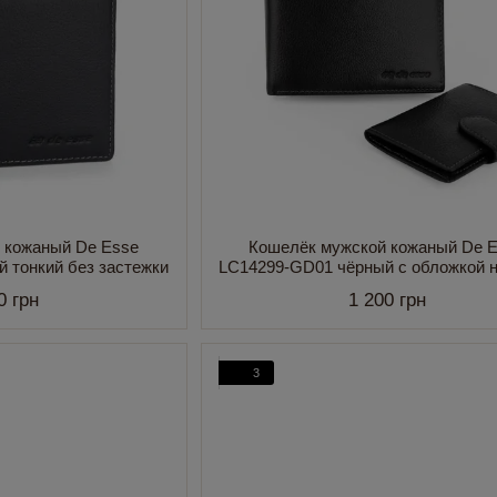
 кожаный De Esse
Кошелёк мужской кожаный De 
 тонкий без застежки
LC14299-GD01 чёрный c обложкой н
в комплекте
0 грн
1 200 грн
3