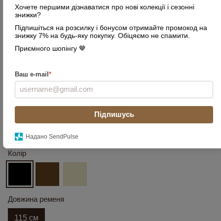
Хочете першими дізнаватися про нові колекції і сезонні
знижки?
Підпишіться на розсилку і бонусом отримайте промокод на
знижку 7% на будь-яку покупку. Обіцяємо не спамити.
Приємного шопінгу 🤎
Ваш e-mail
*
Підпишусь
Надано SendPulse
Колір
Довжина ременя
115 см