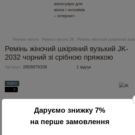
Замовлення від 2000 грн доставляємо безкоштовно
Ремені жіночі
Ремені жіночі JK
Ремінь жіночий шкіряний вуз
Ремінь жіночий шкіряний вузький JK-
2032 чорний зі срібною пряжкою
Артикул:
2859879338
1 відгук
ВІДЕО
3
Даруємо знижку 7%
на перше замовлення