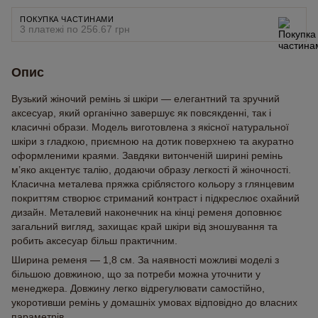
ПОКУПКА ЧАСТИНАМИ
3 платежі по 256.67 грн
Опис
Вузький жіночий ремінь зі шкіри — елегантний та зручний
аксесуар, який органічно завершує як повсякденні, так і
класичні образи. Модель виготовлена з якісної натуральної
шкіри з гладкою, приємною на дотик поверхнею та акуратно
оформленими краями. Завдяки витонченій ширині ремінь
м’яко акцентує талію, додаючи образу легкості й жіночності.
Класична металева пряжка сріблястого кольору з глянцевим
покриттям створює стриманий контраст і підкреслює охайний
дизайн. Металевий наконечник на кінці ременя доповнює
загальний вигляд, захищає край шкіри від зношування та
робить аксесуар більш практичним.
Ширина ременя — 1,8 см. За наявності можливі моделі з
більшою довжиною, що за потреби можна уточнити у
менеджера. Довжину легко відрегулювати самостійно,
укоротивши ремінь у домашніх умовах відповідно до власних
параметрів.