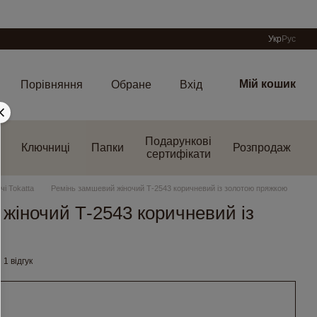
Укр
Рус
Мій кошик
Порівняння
Обране
Вхід
Подарункові
Ключниці
Папки
Розпродаж
сертифікати
чі Tokatta
Ремінь замшевий жіночий Т-2543 коричневий із золотою пряжкою
жіночий Т-2543 коричневий із
1 відгук