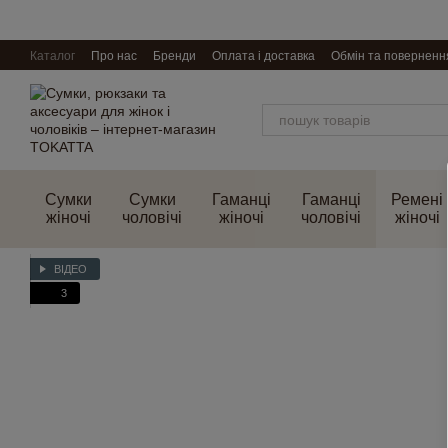
Перейти до основного контенту
Каталог
Про нас
Бренди
Оплата і доставка
Обмін та поверненн
Сумки
Сумки
Гаманці
Гаманці
Ремені
жіночі
чоловічі
жіночі
чоловічі
жіночі
ВІДЕО
3