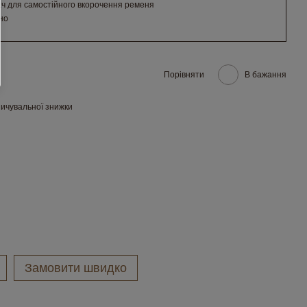
ч для самостійного вкорочення ременя
но
Порівняти
В бажання
ичувальної знижки
Замовити швидко