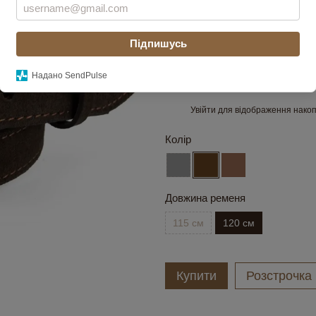
Металевий пробива
100 грн
безкоштов
Підпишусь
790 грн
Надано SendPulse
Увійти
для відображення накоп
%
Колір
Довжина ременя
115 см
120 см
Купити
Розстрочка