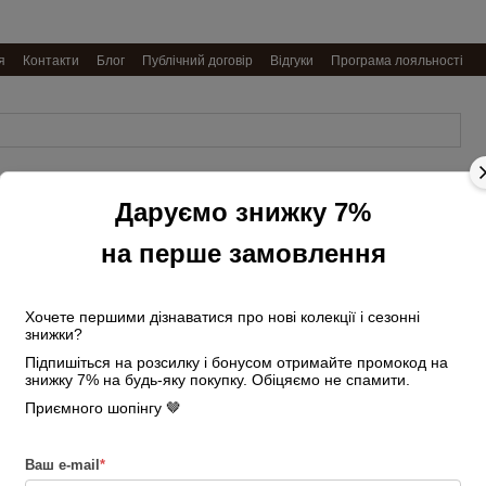
я
Контакти
Блог
Публічний договір
Відгуки
Програма лояльності
Обкладинки
Даруємо знижку 7%
Ремені
Подарункові
Косметички
на
чоловічі
набори
та несесери
документи
на перше замовлення
Головна
Ремені жіночі
Ремені жіно
Хочете першими дізнаватися про нові колекції і сезонні
Ремінь замшевий 
знижки?
золотою пряжкою
Підпишіться на розсилку і бонусом отримайте промокод на
знижку 7% на будь-яку покупку. Обіцяємо не спамити.
В наявності
Артикул: 7256265400
Приємного шопінгу 🤎
Ваш e-mail
*
Подарунок