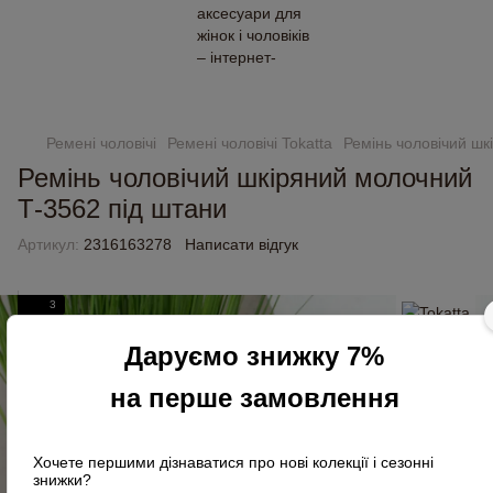
Замовлення від 2000 грн доставляємо безкоштовно
Ремені чоловічі
Ремені чоловічі Tokatta
Ремінь чоловічий шк
Ремінь чоловічий шкіряний молочний
Т-3562 під штани
Артикул:
2316163278
Написати відгук
3
Даруємо знижку 7%
на перше замовлення
Хочете першими дізнаватися про нові колекції і сезонні
знижки?