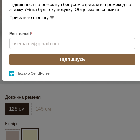
Підпишіться на розсилку і бонусом отримайте промокод на
знижку 7% на будь-яку покупку. Обіцяємо не спамити.
Приємного шопінгу 🤎
Ваш e-mail
*
Підпишусь
Надано SendPulse
Довжина ременя
125 см
145 см
Колір