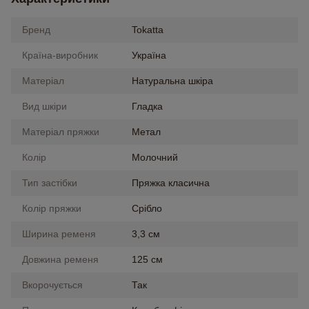
Бренд
Tokatta
Країна-виробник
Україна
Матеріал
Натуральна шкіра
Вид шкіри
Гладка
Матеріал пряжки
Метал
Колір
Молочний
Тип застібки
Пряжка класична
Колір пряжки
Срібло
Ширина ременя
3,3 см
Довжина ременя
125 см
Вкорочується
Так