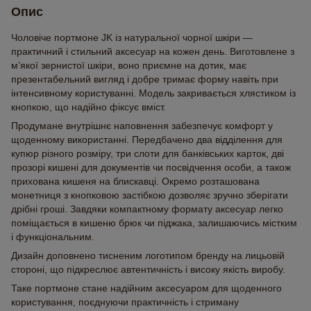
Опис
Чоловіче портмоне JK із натуральної чорної шкіри —
практичний і стильний аксесуар на кожен день. Виготовлене з
м’якої зернистої шкіри, воно приємне на дотик, має
презентабельний вигляд і добре тримає форму навіть при
інтенсивному користуванні. Модель закривається хлястиком із
кнопкою, що надійно фіксує вміст.
Продумане внутрішнє наповнення забезпечує комфорт у
щоденному використанні. Передбачено два відділення для
купюр різного розміру, три слоти для банківських карток, дві
прозорі кишені для документів чи посвідчення особи, а також
прихована кишеня на блискавці. Окремо розташована
монетниця з кнопковою застібкою дозволяє зручно зберігати
дрібні гроші. Завдяки компактному формату аксесуар легко
поміщається в кишеню брюк чи піджака, залишаючись містким
і функціональним.
Дизайн доповнено тисненим логотипом бренду на лицьовій
стороні, що підкреслює автентичність і високу якість виробу.
Таке портмоне стане надійним аксесуаром для щоденного
користування, поєднуючи практичність і стриману