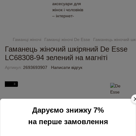
Замовлення від 2000 грн доставляємо безкоштовно
Гаманці жіночі
Гаманці жіночі De Esse
Гаманець жіночий шк
Гаманець жіночий шкіряний De Esse
LC68308-94 зелений на магніті
Артикул:
2693693907
Написати відгук
3
Даруємо знижку 7%
на перше замовлення